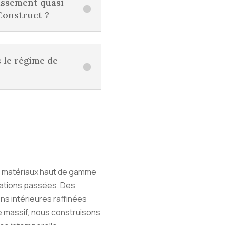
tissement quasi
Construct ?
s le régime de
s matériaux haut de gamme
isations passées. Des
ons intérieures raffinées
 massif, nous construisons