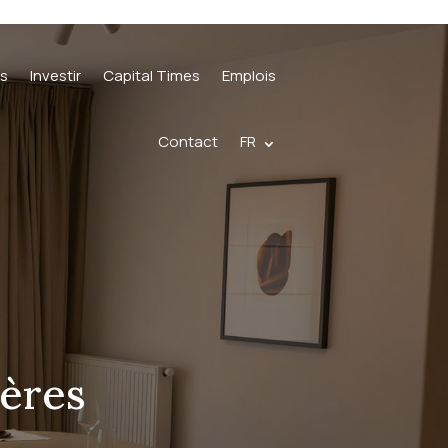
és
Investir
Capital Times
Emplois
Contact
FR
ières