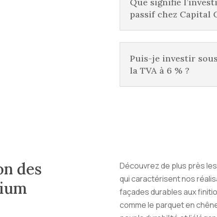
Que signifie l’inves
passif chez Capital 
Puis-je investir sou
la TVA à 6 % ?
on des
Découvrez de plus près le
qui caractérisent nos réal
mium
façades durables aux finiti
comme le parquet en chêne