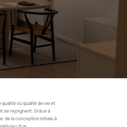
qualité où qualité de vie et
 se rejoignent. Grâce à
 de la conception initiale à
énéficiez d’un